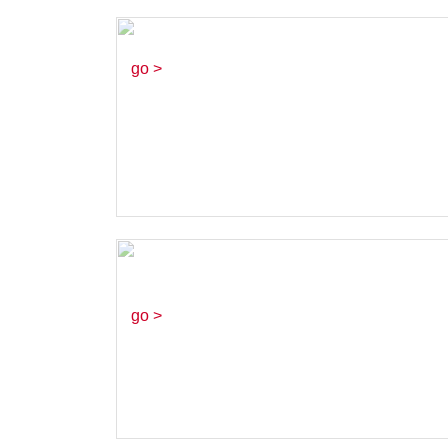
亞培菁摯優機3
go >
《AxE：背水一
戰》對峙篇
go >