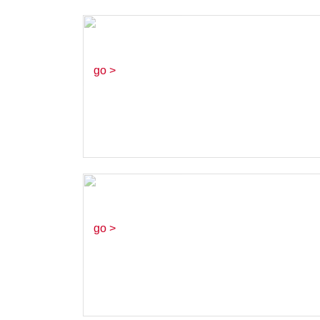
TOYOTA頑趣奇
兵－玩具愛分享
go >
必勝客 義式漁夫
海鮮比薩
go >