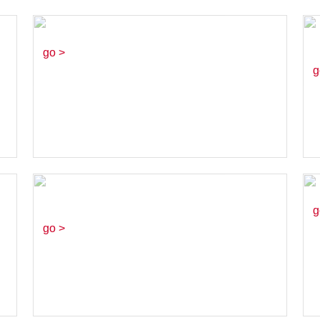
楓之谷M 3周年
go >
g
安聯人壽 探索事
務所
g
go >