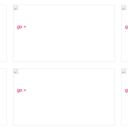
可樂果女孩篇聯華
食品
go >
g
BURGER KING
超省餐
go >
g