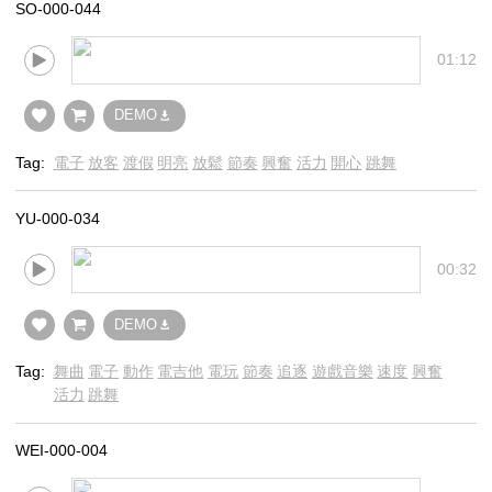
SO-000-044
01:12
DEMO
Tag:
電子
放客
渡假
明亮
放鬆
節奏
興奮
活力
開心
跳舞
YU-000-034
00:32
DEMO
Tag:
舞曲
電子
動作
電吉他
電玩
節奏
追逐
遊戲音樂
速度
興奮
活力
跳舞
WEI-000-004