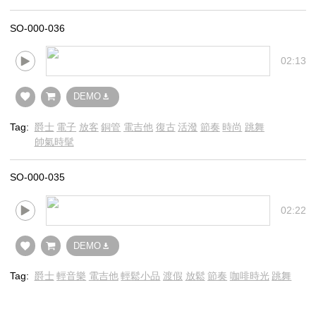
SO-000-036
02:13
DEMO
Tag:
爵士
電子
放客
銅管
電吉他
復古
活潑
節奏
時尚
跳舞
帥氣時髦
SO-000-035
02:22
DEMO
Tag:
爵士
輕音樂
電吉他
輕鬆小品
渡假
放鬆
節奏
咖啡時光
跳舞