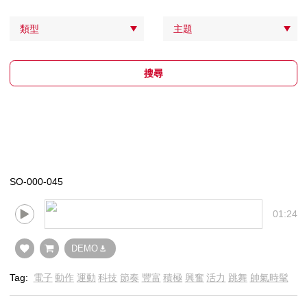
類型
主題
搜尋
SO-000-045
01:24
DEMO
Tag:
電子
動作
運動
科技
節奏
豐富
積極
興奮
活力
跳舞
帥氣時髦