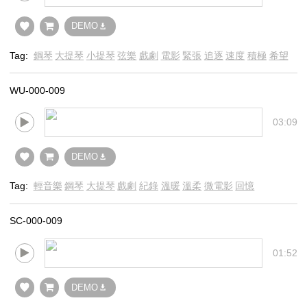
DEMO
Tag:
鋼琴
大提琴
小提琴
弦樂
戲劇
電影
緊張
追逐
速度
積極
希望
WU-000-009
03:09
DEMO
Tag:
輕音樂
鋼琴
大提琴
戲劇
紀錄
溫暖
溫柔
微電影
回憶
SC-000-009
01:52
DEMO