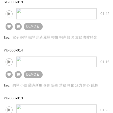
SC-000-019
01:42
DEMO
Tag:
電子
鋼琴
鐵琴
烏克麗麗
輕快
明亮
慵懶
放鬆
咖啡時光
YU-000-014
01:16
DEMO
Tag:
鋼琴
小號
薩克斯風
喜劇
節奏
滑稽
興奮
活力
開心
跳舞
YU-000-013
01:25