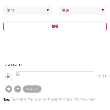
類型
主題
搜尋
SC-000-017
02:18
DEMO
Tag:
電子
鋼琴
吉他
短片
輕快
慵懶
放鬆
節奏
咖啡時光
時尚