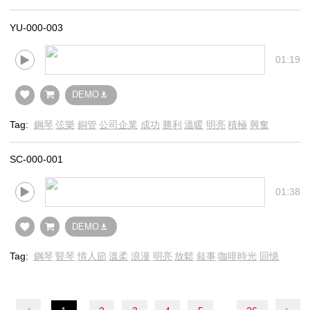
YU-000-003
01:19
DEMO
Tag:
鋼琴
弦樂
銅管
公司企業
成功
勝利
溫暖
明亮
積極
興奮
SC-000-001
01:38
DEMO
Tag:
鋼琴
豎琴
情人節
溫柔
浪漫
明亮
放鬆
敍事
咖啡時光
回憶