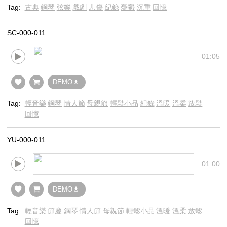
Tag:
古典
鋼琴
弦樂
戲劇
悲傷
紀錄
憂鬱
沉重
回憶
SC-000-011
01:05
DEMO
Tag:
輕音樂
鋼琴
情人節
母親節
輕鬆小品
紀錄
溫暖
溫柔
放鬆
回憶
YU-000-011
01:00
DEMO
Tag:
輕音樂
節慶
鋼琴
情人節
母親節
輕鬆小品
溫暖
溫柔
放鬆
回憶