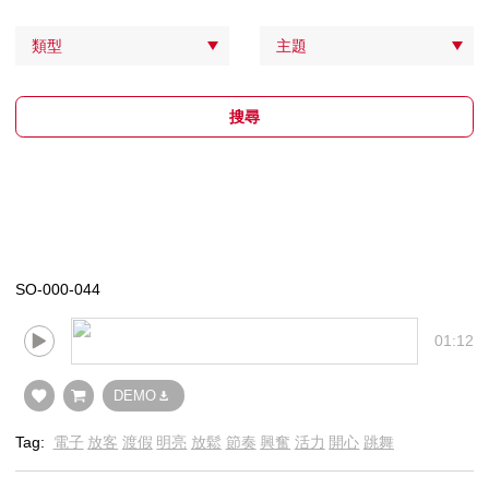
類型
主題
搜尋
SO-000-044
01:12
DEMO
Tag:
電子
放客
渡假
明亮
放鬆
節奏
興奮
活力
開心
跳舞