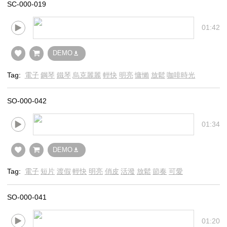
SC-000-019
01:42
DEMO
Tag:
電子
鋼琴
鐵琴
烏克麗麗
輕快
明亮
慵懶
放鬆
咖啡時光
SO-000-042
01:34
DEMO
Tag:
電子
短片
渡假
輕快
明亮
俏皮
活潑
放鬆
節奏
可愛
SO-000-041
01:20