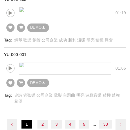
01:19
DEMO
Tag:
鋼琴
弦樂
銅管
公司企業
成功
勝利
溫暖
明亮
積極
興奮
YU-000-001
01:05
DEMO
Tag:
史詩
管弦樂
公司企業
電影
主題曲
明亮
遊戲音樂
積極
鼓舞
希望
1
2
3
4
5
33