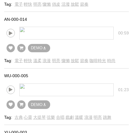
Tag:
電子
輕快
明亮
慵懶
俏皮
活潑
放鬆
節奏
AN-000-014
00:59
DEMO
Tag:
電子
輕快
溫柔
浪漫
明亮
慵懶
放鬆
節奏
咖啡時光
時尚
WU-000-005
01:23
DEMO
Tag:
古典
心靈
大提琴
弦樂
合唱
戲劇
溫暖
浪漫
明亮
跳舞
YU-000-003