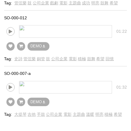
Tag:
管弦樂
鼓
公司企業
戲劇
電影
主題曲
成功
明亮
鼓舞
希望
SO-000-012
01:22
DEMO
Tag:
史詩
管弦樂
銅管
鼓
公司企業
電影
積極
鼓舞
希望
回憶
SO-000-007-a
01:32
DEMO
Tag:
大提琴
吉他
手鼓
公司企業
電影
主題曲
溫暖
明亮
積極
希望