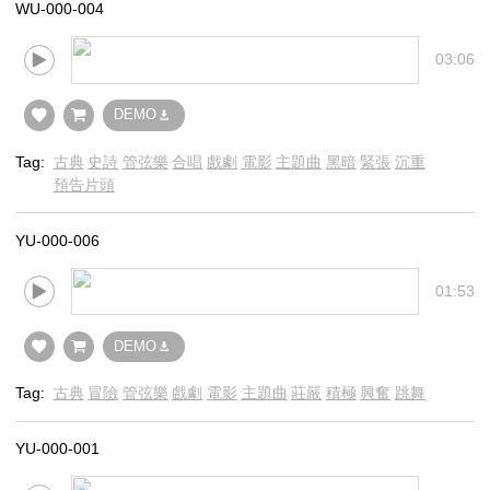
WU-000-004
03:06
DEMO
Tag:
古典
史詩
管弦樂
合唱
戲劇
電影
主題曲
黑暗
緊張
沉重
預告片頭
YU-000-006
01:53
DEMO
Tag:
古典
冒險
管弦樂
戲劇
電影
主題曲
莊嚴
積極
興奮
跳舞
YU-000-001