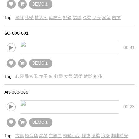
DEMO
Tag:
鋼琴
弦樂
情人節
母親節
紀錄
溫暖
溫柔
明亮
希望
回憶
SO-000-001
00:41
DEMO
Tag:
心靈
民族風
笛子
鼓
打擊
女聲
溫柔
放鬆
神秘
AN-000-006
02:23
DEMO
Tag:
古典
輕音樂
鋼琴
主題曲
輕鬆小品
輕快
溫柔
浪漫
咖啡時光