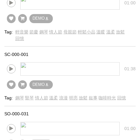
01:00
DEMO
Tag:
輕音樂
節慶
鋼琴
情人節
母親節
輕鬆小品
溫暖
溫柔
放鬆
回憶
SC-000-001
01:38
DEMO
Tag:
鋼琴
豎琴
情人節
溫柔
浪漫
明亮
放鬆
敍事
咖啡時光
回憶
SO-000-031
01:00