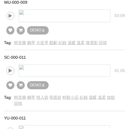
WU-000-009
03:09
DEMO
Tag:
輕音樂
鋼琴
大提琴
戲劇
紀錄
溫暖
溫柔
微電影
回憶
SC-000-011
01:05
DEMO
Tag:
輕音樂
鋼琴
情人節
母親節
輕鬆小品
紀錄
溫暖
溫柔
放鬆
回憶
YU-000-011