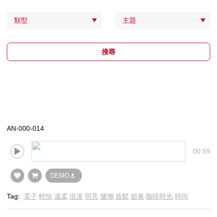
類型
主題
搜尋
AN-000-014
00:59
DEMO
Tag:
電子
輕快
溫柔
浪漫
明亮
慵懶
放鬆
節奏
咖啡時光
時尚