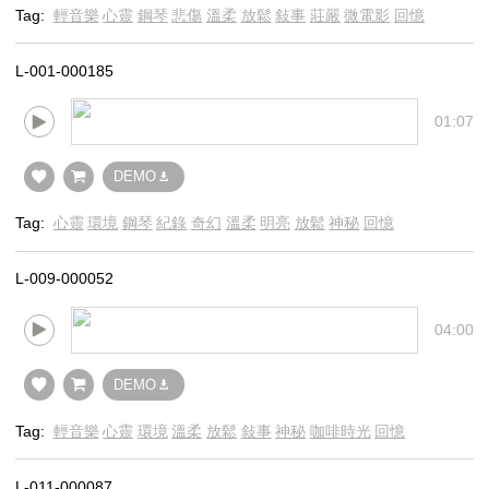
Tag:
輕音樂
心靈
鋼琴
悲傷
溫柔
放鬆
敍事
莊嚴
微電影
回憶
L-001-000185
01:07
DEMO
Tag:
心靈
環境
鋼琴
紀錄
奇幻
溫柔
明亮
放鬆
神秘
回憶
L-009-000052
04:00
DEMO
Tag:
輕音樂
心靈
環境
溫柔
放鬆
敍事
神秘
咖啡時光
回憶
L-011-000087