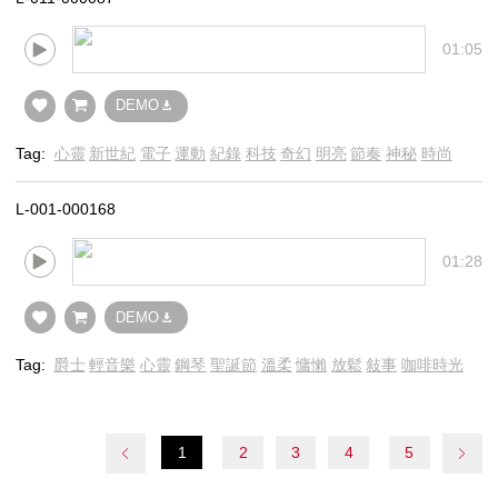
01:05
DEMO
Tag:
心靈
新世紀
電子
運動
紀錄
科技
奇幻
明亮
節奏
神秘
時尚
L-001-000168
01:28
DEMO
Tag:
爵士
輕音樂
心靈
鋼琴
聖誕節
溫柔
慵懶
放鬆
敍事
咖啡時光
1
2
3
4
5