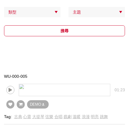
類型
主題
搜尋
WU-000-005
01:23
DEMO
Tag:
古典
心靈
大提琴
弦樂
合唱
戲劇
溫暖
浪漫
明亮
跳舞