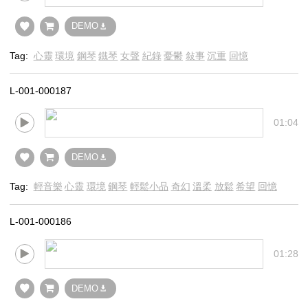
DEMO
Tag:
心靈
環境
鋼琴
鐵琴
女聲
紀錄
憂鬱
敍事
沉重
回憶
L-001-000187
01:04
DEMO
Tag:
輕音樂
心靈
環境
鋼琴
輕鬆小品
奇幻
溫柔
放鬆
希望
回憶
L-001-000186
01:28
DEMO