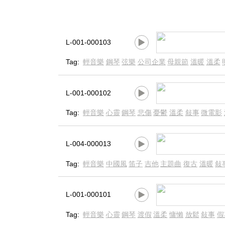
L-001-000103
Tag:
輕音樂
鋼琴
弦樂
公司企業
母親節
溫暖
溫柔
L-001-000102
Tag:
輕音樂
心靈
鋼琴
悲傷
憂鬱
溫柔
敍事
微電影
L-004-000013
Tag:
輕音樂
中國風
笛子
吉他
主題曲
復古
溫暖
敍
L-001-000101
Tag:
輕音樂
心靈
鋼琴
渡假
溫柔
慵懶
放鬆
敍事
假