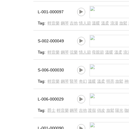
L-001-000097
Tag:
輕音樂
鋼琴
吉他
情人節
溫暖
溫柔
浪漫
放鬆
S-002-000049
Tag:
輕音樂
鋼琴
弦樂
情人節
母親節
溫暖
溫柔
浪
S-006-000030
Tag:
輕音樂
鋼琴
豎琴
奇幻
溫暖
溫柔
明亮
放鬆
神
L-006-000029
Tag:
爵士
輕音樂
鋼琴
吉他
渡假
俏皮
放鬆
陽光
咖
L-001-000090