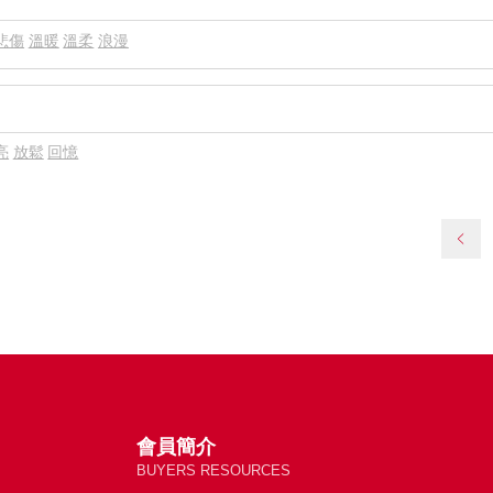
悲傷
溫暖
溫柔
浪漫
亮
放鬆
回憶
會員簡介
BUYERS RESOURCES