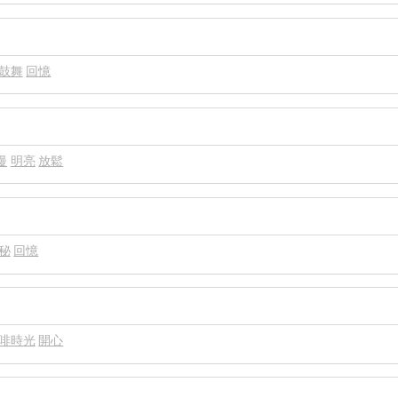
鼓舞
回憶
漫
明亮
放鬆
秘
回憶
啡時光
開心