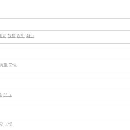
明亮
鼓舞
希望
開心
沉重
回憶
事
開心
期
回憶